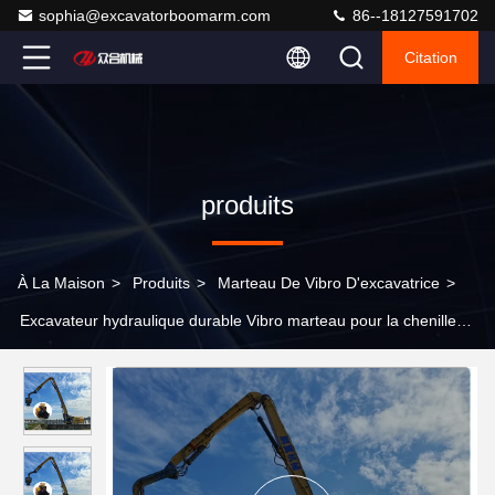
sophia@excavatorboomarm.com
86--18127591702
Citation
produits
À La Maison
>
Produits
>
Marteau De Vibro D'excavatrice
>
Excavateur hydraulique durable Vibro marteau pour la chenille
349 bras de conduite de pile