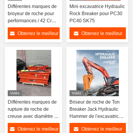
Différentes marques de
Mini excavatrice Hydraulic
broyeur de roche pour
Rock Breaker pour PC30
performances / 42 Crmo
PC40 SK75
Chisel
Obtenez le meilleur
Obtenez le meilleur
prix
prix
Vidéo
Vidéo
Différentes marques de
Briseur de roche de Ton
rupture de roche de
Breaker Jack Hydraulic
creuse avec diamètre de
Hammer de l'excavatrice
tuyau 1/2-5/4 pouces /
15 d'attachements de
Obtenez le meilleur
Obtenez le meilleur
plage de débit fiable
machines de construction