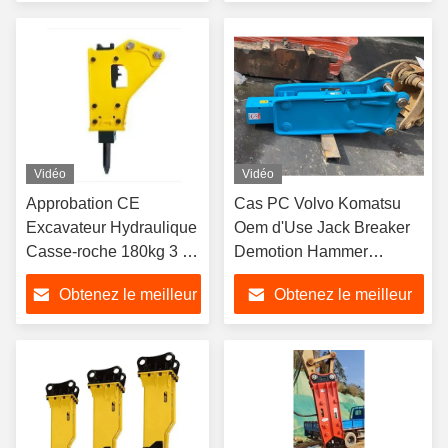
Excavator
prix
prix
Vidéo
Vidéo
Approbation CE
Cas PC Volvo Komatsu
Excavateur Hydraulique
Oem d'Use Jack Breaker
Casse-roche 180kg 3 -
Demotion Hammer
5,5 tonnes
Hydraulic d'excavatrice de
Obtenez le meilleur
Obtenez le meilleur
JCB
prix
prix