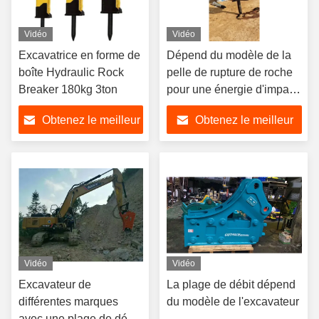
Vidéo
Vidéo
Excavatrice en forme de
Dépend du modèle de la
boîte Hydraulic Rock
pelle de rupture de roche
Breaker 180kg 3ton
pour une énergie d'impact
élevée 160-185 Bar
Obtenez le meilleur
Obtenez le meilleur
prix
prix
Vidéo
Vidéo
Excavateur de
La plage de débit dépend
différentes marques
du modèle de l'excavateur
avec une plage de débit