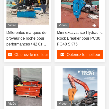
Vidéo
Vidéo
Différentes marques de
Mini excavatrice Hydraulic
broyeur de roche pour
Rock Breaker pour PC30
performances / 42 Crmo
PC40 SK75
Chisel
Obtenez le meilleur
Obtenez le meilleur
prix
prix
Vidéo
Vidéo