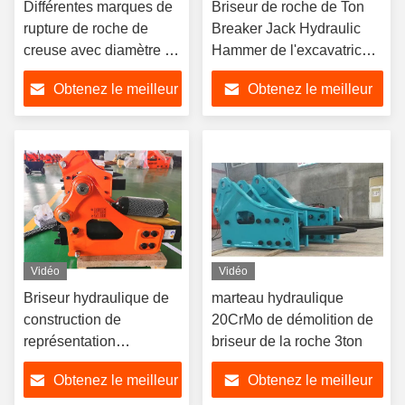
Différentes marques de
Briseur de roche de Ton
rupture de roche de
Breaker Jack Hydraulic
creuse avec diamètre de
Hammer de l'excavatrice
tuyau 1/2-5/4 pouces /
15 d'attachements de
Obtenez le meilleur
Obtenez le meilleur
plage de débit fiable
machines de construction
prix
prix
Vidéo
Vidéo
Briseur hydraulique de
marteau hydraulique
construction de
20CrMo de démolition de
représentation
briseur de la roche 3ton
d'attachement de roche
Obtenez le meilleur
Obtenez le meilleur
de démolition pour Mini