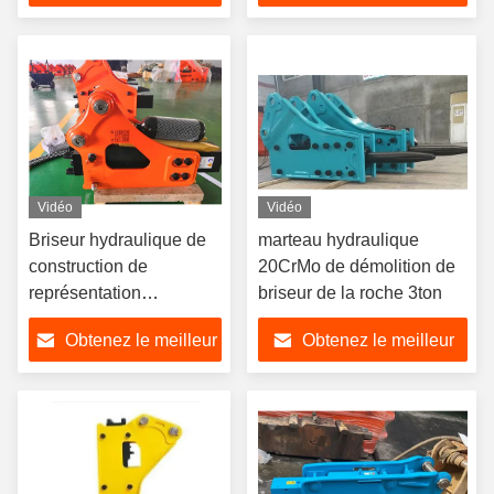
prix
prix
Vidéo
Vidéo
Briseur hydraulique de
marteau hydraulique
construction de
20CrMo de démolition de
représentation
briseur de la roche 3ton
d'attachement de roche
Obtenez le meilleur
Obtenez le meilleur
de démolition pour Mini
Excavator
prix
prix