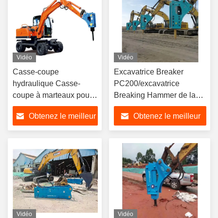
Vidéo
Vidéo
Casse-coupe
Excavatrice Breaker
hydraulique Casse-
PC200/excavatrice
coupe à marteaux pour
Breaking Hammer de la
excavatrice Jack de
CE
Obtenez le meilleur
Obtenez le meilleur
roche 5,5 tonnes 180 kg
prix
prix
Vidéo
Vidéo