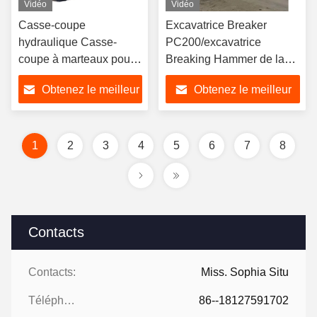
Vidéo
Vidéo
Casse-coupe
Excavatrice Breaker
hydraulique Casse-
PC200/excavatrice
coupe à marteaux pour
Breaking Hammer de la
excavatrice Jack de
CE
Obtenez le meilleur
Obtenez le meilleur
roche 5,5 tonnes 180 kg
prix
prix
1
2
3
4
5
6
7
8
Contacts
Contacts:
Miss. Sophia Situ
Téléphone:
86--18127591702