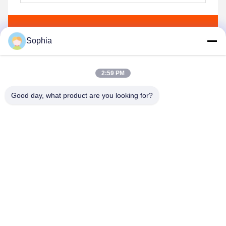
Envoyez
Sophia
2:59 PM
Good day, what product are you looking for?
Kaiping Zhonghe Machinery Manufacturing
Co., Ltd
sophia@excavatorboomarm.com
86--18127591702
Nouveau secteur de Cuishanhu, ville de Kaiping, ville de
Jiangmen, province du Guangdong, Chine