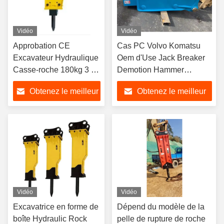
Vidéo
Vidéo
Approbation CE
Cas PC Volvo Komatsu
Excavateur Hydraulique
Oem d'Use Jack Breaker
Casse-roche 180kg 3 -
Demotion Hammer
5,5 tonnes
Hydraulic d'excavatrice de
Obtenez le meilleur
Obtenez le meilleur
JCB
prix
prix
Vidéo
Vidéo
Excavatrice en forme de
Dépend du modèle de la
boîte Hydraulic Rock
pelle de rupture de roche