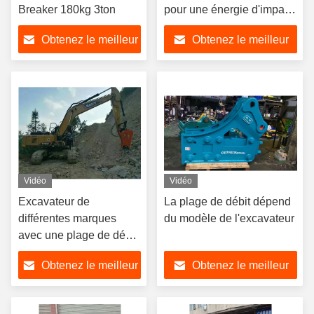
Breaker 180kg 3ton
pour une énergie d'impact
élevée 160-185 Bar
Obtenez le meilleur
Obtenez le meilleur
prix
prix
Vidéo
Vidéo
Excavateur de
La plage de débit dépend
différentes marques
du modèle de l'excavateur
avec une plage de débit
élevée
Obtenez le meilleur
Obtenez le meilleur
prix
prix