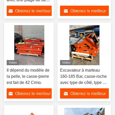
élevée
Obtenez le meilleur
Obtenez le meilleur
prix
prix
Vidéo
Vidéo
Il dépend du modèle de
Excavateur à marteau
la pelle, le casse-pierre
160-185 Bar, casse-roche
est fait de 42 Crmo.
avec type de côté, type de
support
Obtenez le meilleur
Obtenez le meilleur
prix
prix