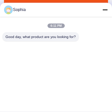
Envoyez
Sophia
6:11 PM
Good day, what product are you looking for?
Kaiping Zhonghe Machinery Manufacturing
Co., Ltd
sophia@excavatorboomarm.com
86--18127591702
Nouveau secteur de Cuishanhu, ville de Kaiping, ville de
Jiangmen, province du Guangdong, Chine
Bonne qualité de la Chine Excavatrice Godet à pierres