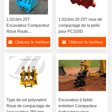
1.02cbm 25T
1.02cbm 20-25T roue de
Excavateur Compacteur
compactage de la pelle
Roue Route
pour PC320D
Compaction roue à
Obtenez le meilleur
Obtenez le meilleur
rouleaux
prix
prix
Type de sol polyvalent
Excavateur à faible
Roue de compactage de
entretien Compacteur
l'excavatrice 260 mm
hydraulique pour