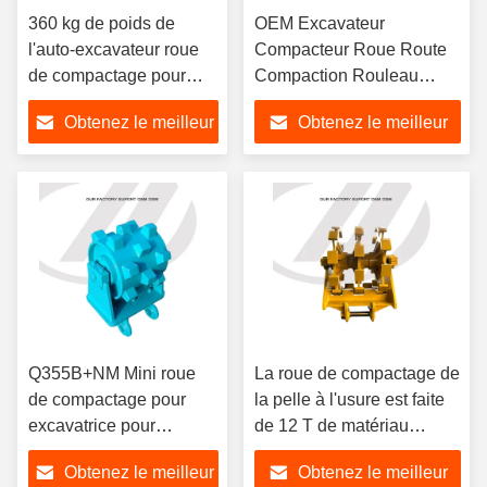
360 kg de poids de
OEM Excavateur
l'auto-excavateur roue
Compacteur Roue Route
de compactage pour
Compaction Rouleau
une excavatrice de 12
Compaction Roue
Obtenez le meilleur
Obtenez le meilleur
tonnes
Pression réglable
prix
prix
Q355B+NM Mini roue
La roue de compactage de
de compactage pour
la pelle à l'usure est faite
excavatrice pour
de 12 T de matériau
Kobelco SK60
Q355B+NM
Obtenez le meilleur
Obtenez le meilleur