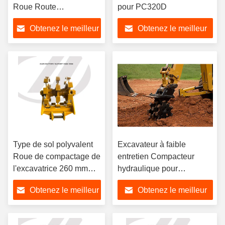
Roue Route
pour PC320D
Compaction roue à
Obtenez le meilleur
Obtenez le meilleur
rouleaux
prix
prix
Type de sol polyvalent
Excavateur à faible
Roue de compactage de
entretien Compacteur
l'excavatrice 260 mm
hydraulique pour
tambour Diamètre du
différentes conditions de
Obtenez le meilleur
Obtenez le meilleur
tambour 1100 mm
terrain
prix
prix