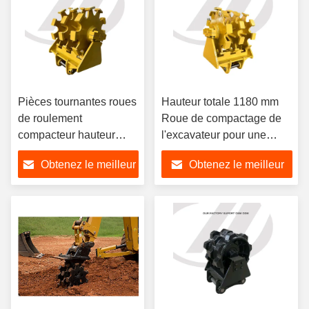
Pièces tournantes roues
Hauteur totale 1180 mm
de roulement
Roue de compactage de
compacteur hauteur
l'excavateur pour une
totale 1180 mm
longue durée de vie de
Obtenez le meilleur
Obtenez le meilleur
l'excavateur de 12 tonnes
prix
prix