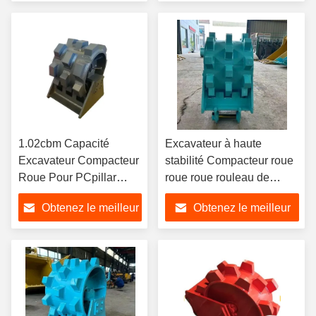
prix
prix
1.02cbm Capacité
Excavateur à haute
Excavateur Compacteur
stabilité Compacteur roue
Roue Pour PCpillar
roue roue rouleau de
Komatsu JCB Hitachi
compactage
Obtenez le meilleur
Obtenez le meilleur
prix
prix