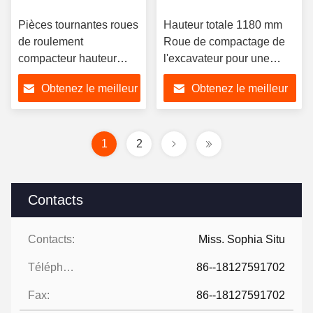
Pièces tournantes roues
Hauteur totale 1180 mm
de roulement
Roue de compactage de
compacteur hauteur
l'excavateur pour une
totale 1180 mm
longue durée de vie de
Obtenez le meilleur
Obtenez le meilleur
l'excavateur de 12 tonnes
prix
prix
1
2
Contacts
Contacts:
Miss. Sophia Situ
Téléphone:
86--18127591702
Fax:
86--18127591702