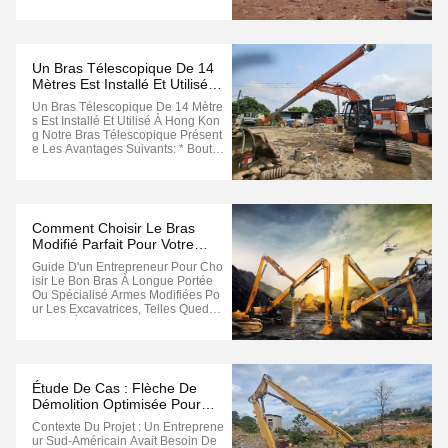
Un Bras Télescopique De 14
Mètres Est Installé Et Utilisé À
Hong Kong
Un Bras Télescopique De 14 Mètre
S Est Installé Et Utilisé À Hong Kon
G Notre Bras Télescopique Présent
E Les Avantages Suivants: * Boutei
Lle De Seau De 12 Tonnes* Le Rou
Leau Adopte Un Ressort Élargi* Piè
Ces De Roulement Avec Renforce
Ment Multicouche* La Boîte Est Fait
E De Matériel De Haute Résistance
Comment Choisir Le Bras
...
Modifié Parfait Pour Votre
Chantier
Guide D'un Entrepreneur Pour Cho
Isir Le Bon Bras À Longue Portée
Ou Spécialisé Armes Modifiées Po
Ur Les Excavatrices, Telles Quedes
Bâtons À Longue Portée, Des Bras
De Démolition Et Des Plongeurs T
Élescopiques¥ Peut Améliorer Con
Sidérablement Les Capacités De V
Otre Machine.compatibilité Avec L
Étude De Cas : Flèche De
A ...
Démolition Optimisée Pour
CAT336 Avec Cisaille De
Contexte Du Projet : Un Entreprene
2,5 Tonnes
Ur Sud-Américain Avait Besoin De