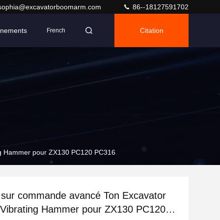
sophia@excavatorboomarm.com
86--18127591702
nements
Citation
French
ting Hammer pour ZX130 PC120 PC316
t sur commande avancé Ton Excavator
c Vibrating Hammer pour ZX130 PC120