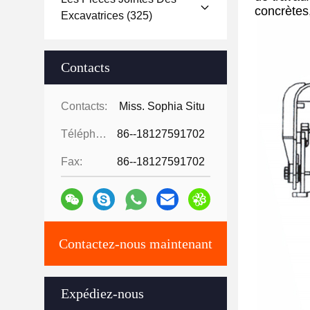
concrètes,
Excavatrices
(325)
Contacts
Contacts:
Miss. Sophia Situ
Téléphone:
86--18127591702
Fax:
86--18127591702
Contactez-nous maintenant
Expédiez-nous