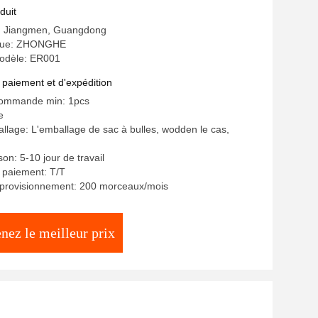
duit
ne: Jiangmen, Guangdong
que: ZHONGHE
odèle: ER001
 paiement et d'expédition
commande min: 1pcs
e
allage: L'emballage de sac à bulles, wodden le cas,
ison: 5-10 jour de travail
 paiement: T/T
pprovisionnement: 200 morceaux/mois
nez le meilleur prix