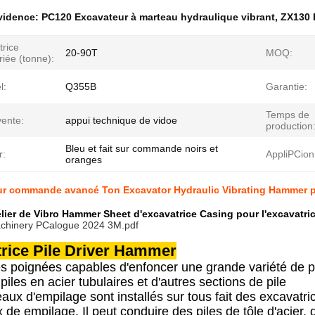
évidence:
PC120 Excavateur à marteau hydraulique vibrant
,
ZX130 
trice
20-90T
MOQ:
iée (tonne):
l:
Q355B
Garantie:
Temps de
vente:
appui technique de vidoe
production
Bleu et fait sur commande noirs et
r:
AppliPCion
oranges
 sur commande avancé Ton Excavator Hydraulic Vibrating Hammer
ier de Vibro Hammer Sheet d'excavatrice Casing pour l'excavatri
chinery PCalogue 2024 3M.pdf
rice Pile Driver Hammer
s poignées capables d'enfoncer une grande variété de pie
 piles en acier tubulaires et d'autres sections de pile
aux d'empilage sont installés sur tous fait des excavatr
 de empilage. Il peut conduire des piles de tôle d'acier, d