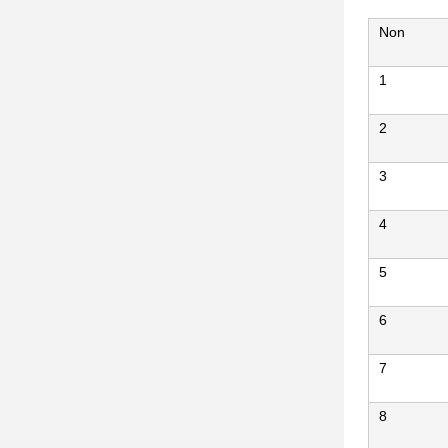
Non
1
2
3
4
5
6
7
8