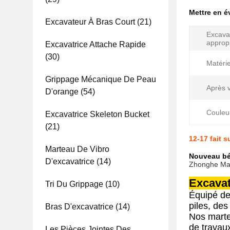
Mettre en 
Excavateur À Bras Court
(21)
Excava
appropr
Excavatrice Attache Rapide
(30)
Matérie
Grippage Mécanique De Peau
Après 
D'orange
(54)
Couleu
Excavatrice Skeleton Bucket
(21)
12-17 fait
Marteau De Vibro
Nouveau bél
D'excavatrice
(14)
Zhonghe Ma
Excavat
Tri Du Grippage
(10)
Équipé de
piles, des
Bras D'excavatrice
(14)
Nos marte
de travaux
Les Pièces Jointes Des