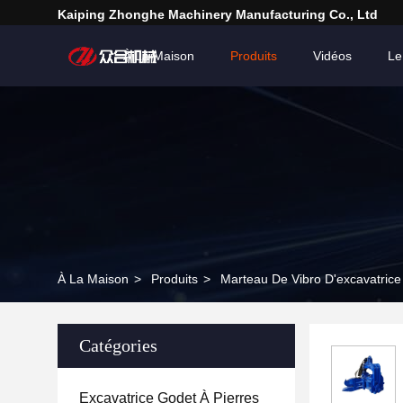
Kaiping Zhonghe Machinery Manufacturing Co., Ltd
À La Maison
Produits
Vidéos
Le
À La Maison
>
Produits
>
Marteau De Vibro D'excavatrice
Catégories
Excavatrice Godet À Pierres