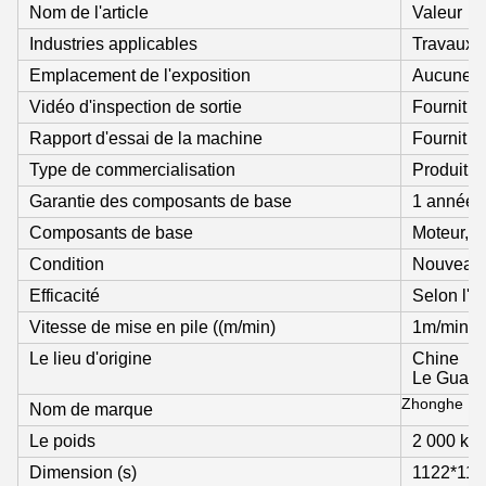
Nom de l'article
Valeur
Indus­tries applicables
Travaux d
Emplacement de l'exposition
Aucune
Vidéo d'inspection de sortie
Fournit
Rapport d'essai de la machine
Fournit
Type de commercialisation
Produit o
Garantie des composants de base
1 année
Composants de base
Moteur, 
Condition
Nouveau
Efficacité
Selon l'ét
Vitesse de mise en pile ((m/min)
1m/min
Le lieu d'origine
Chine
Le Guan
Zhonghe
Nom de marque
Le poids
2 000 kg
Dimension (s)
1122*112