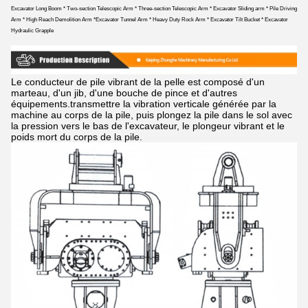
Excavator Long Boom * Two-section Telescopic Arm * Three-section Telescopic Arm * Excavator Sliding arm * Pile Driving
Arm * High Reach Demolition Arm *Excavator Tunnel Arm * Heavy Duty Rock Arm * Excavator Tilt Bucket * Excavator
Hydraulic Grapple
Le conducteur de pile vibrant de la pelle est composé d'un
marteau, d'un jib, d'une bouche de pince et d'autres
équipements.transmettre la vibration verticale générée par la
machine au corps de la pile, puis plongez la pile dans le sol avec
la pression vers le bas de l'excavateur, le plongeur vibrant et le
poids mort du corps de la pile.