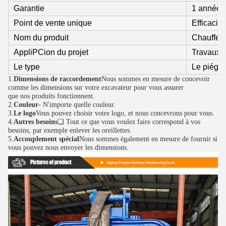
Garantie
1 année
Point de vente unique
Efficacit
Nom du produit
Chauffeur
AppliPCion du projet
Travaux d
Le type
Le piége
1.
Dimensions de raccordement
Nous sommes en mesure de concevoir 
comme les dimensions sur votre excavateur pour vous assurer
que nos produits fonctionnent.
2.
Couleur
- N'importe quelle couleur.
3.
Le logo
Vous pouvez choisir votre logo, et nous concevrons pour vous.
4.
Autres besoins
❑ Tout ce que vous voulez faire correspond à vos 
besoins, par exemple enlever les oreillettes.
5.
Accouplement spécial
Nous sommes également en mesure de fournir si 
vous pouvez nous envoyer les dimensions.