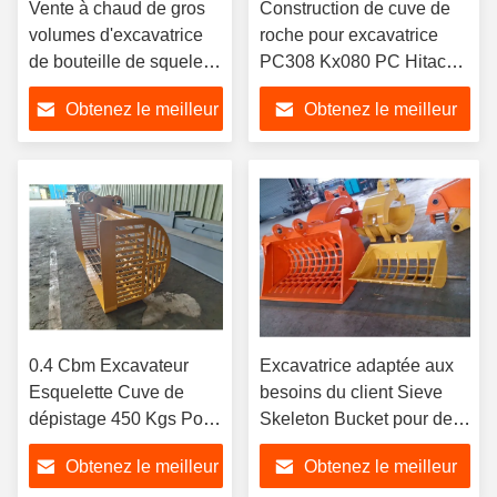
Vente à chaud de gros
Construction de cuve de
volumes d'excavatrice
roche pour excavatrice
de bouteille de squelette
PC308 Kx080 PC Hitachi
pour mini-excavatrice
Kobelco
Obtenez le meilleur
Obtenez le meilleur
PC30, PC306, PC308,
etc.
prix
prix
0.4 Cbm Excavateur
Excavatrice adaptée aux
Esquelette Cuve de
besoins du client Sieve
dépistage 450 Kgs Pour
Skeleton Bucket pour des
3-20Ton
pièces 0,4 CBM
Obtenez le meilleur
Obtenez le meilleur