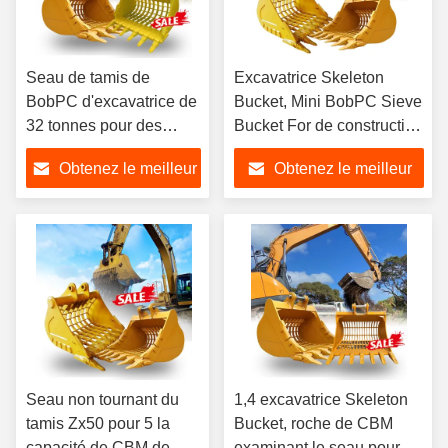
Seau de tamis de
Excavatrice Skeleton
BobPC d'excavatrice de
Bucket, Mini BobPC Sieve
32 tonnes pour des
Bucket For de construction
machines de
excavation de 5 tonnes
Obtenez le meilleur
Obtenez le meilleur
construction
prix
prix
Seau non tournant du
1,4 excavatrice Skeleton
tamis Zx50 pour 5 la
Bucket, roche de CBM
capacité de CBM de
examinant le seau pour