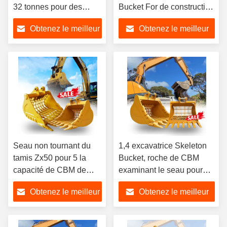
32 tonnes pour des
Bucket For de construction
machines de
excavation de 5 tonnes
Obtenez le meilleur
Obtenez le meilleur
construction
prix
prix
Seau non tournant du
1,4 excavatrice Skeleton
tamis Zx50 pour 5 la
Bucket, roche de CBM
capacité de CBM de
examinant le seau pour
l'excavatrice 0,6 de
l'excavatrice Pc 300
Obtenez le meilleur
Obtenez le meilleur
tonne
Zx300
prix
prix