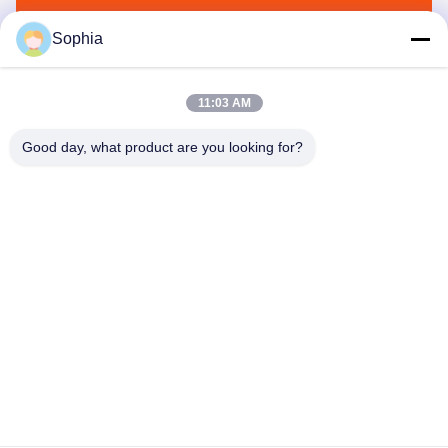
Envoyez
Sophia
11:03 AM
Good day, what product are you looking for?
Kaiping Zhonghe Machinery Manufacturing
Co., Ltd
sophia@excavatorboomarm.com
86--18127591702
Nouveau secteur de Cuishanhu, ville de Kaiping, ville de
Jiangmen, province du Guangdong, Chine
Bonne qualité de la Chine Excavatrice Godet à pierres