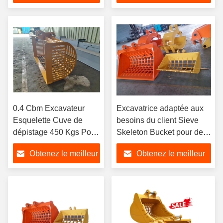
etc.
prix
prix
0.4 Cbm Excavateur
Excavatrice adaptée aux
Esquelette Cuve de
besoins du client Sieve
dépistage 450 Kgs Pour
Skeleton Bucket pour des
3-20Ton
pièces 0,4 CBM
Obtenez le meilleur
Obtenez le meilleur
prix
prix