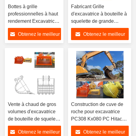
Bottes à grille
Fabricant Grille
professionnelles à haut
d'excavatrice à bouteille à
rendement Excavatrice
squelette de grande
Bottes à squelette pour
quantité de haute qualité
Obtenez le meilleur
Obtenez le meilleur
excavatrice Sanny
pour PC320, SK200,
Hitachi Komatsu PC Etc
ZX60, PC60 et autres
prix
prix
Vente à chaud de gros
Construction de cuve de
volumes d'excavatrice
roche pour excavatrice
de bouteille de squelette
PC308 Kx080 PC Hitachi
pour mini-excavatrice
Kobelco
Obtenez le meilleur
Obtenez le meilleur
PC30, PC306, PC308,