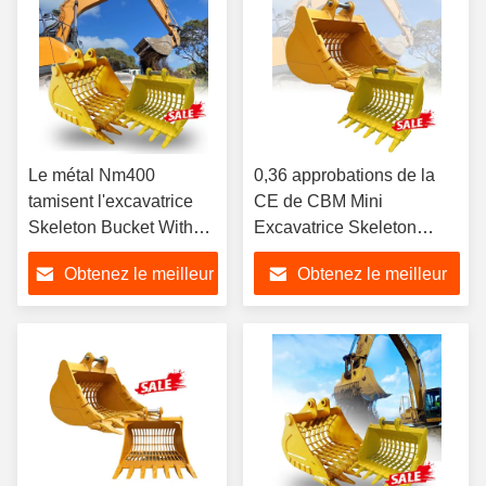
Le métal Nm400
0,36 approbations de la
tamisent l'excavatrice
CE de CBM Mini
Skeleton Bucket With
Excavatrice Skeleton
0,8 CBM Volumn
Bucket For PC306D
Obtenez le meilleur
Obtenez le meilleur
EC35D
prix
prix