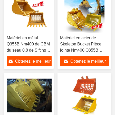
Matériel en métal
Matériel en acier de
Q355B Nm400 de CBM
Skeleton Bucket Pièce
du seau 0,8 de Sifting
jointe Nm400 Q355B
Rock Sieve
d'excavatrice de pelle rétro
Obtenez le meilleur
Obtenez le meilleur
d'excavatrice
prix
prix