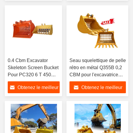
prix
prix
0.4 Cbm Excavator
Seau squelettique de pelle
Skeleton Screen Bucket
rétro en métal Q355B 0,2
Pour PC320 6 T 450
CBM pour l'excavatrice
Kgs Pour les
CX57
Obtenez le meilleur
Obtenez le meilleur
excavateurs
prix
prix