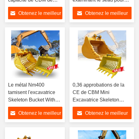
l'excavatrice 0,6 de
l'excavatrice Pc 300
Obtenez le meilleur
Obtenez le meilleur
tonne
Zx300
prix
prix
Le métal Nm400
0,36 approbations de la
tamisent l'excavatrice
CE de CBM Mini
Skeleton Bucket With
Excavatrice Skeleton
0,8 CBM Volumn
Bucket For PC306D
Obtenez le meilleur
Obtenez le meilleur
EC35D
prix
prix