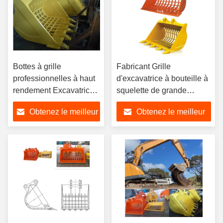
Bottes à grille
Fabricant Grille
professionnelles à haut
d'excavatrice à bouteille à
rendement Excavatrice
squelette de grande
Bottes à squelette pour
quantité de haute qualité
Obtenez le meilleur
Obtenez le meilleur
excavatrice Sanny
pour PC320, SK200,
Hitachi Komatsu PC Etc
ZX60, PC60 et autres
prix
prix