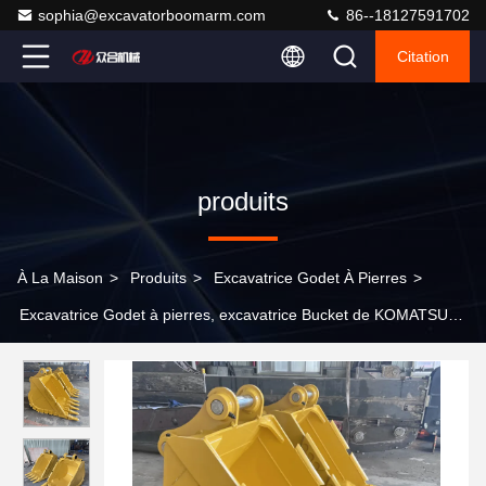
sophia@excavatorboomarm.com
86--18127591702
Citation
produits
À La Maison
>
Produits
>
Excavatrice Godet À Pierres
>
Excavatrice Godet à pierres, excavatrice Bucket de KOMATSU
Pc210 Pc400 Pc1000 Pc1250 de pièces de machines de
construction de 312 320 330 E70B