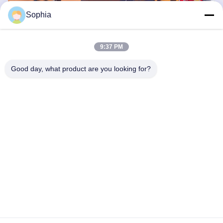
Sophia
9:37 PM
Good day, what product are you looking for?
Questions fréquentes
1Comment je commence à commander?
Tout d'abord, parlez à nos commerciaux du modèle de votre
machine, des conditions de travail, des besoins spéciaux et de la
date limite.
Vous recevrez un devis dans les 24 heures suivant la