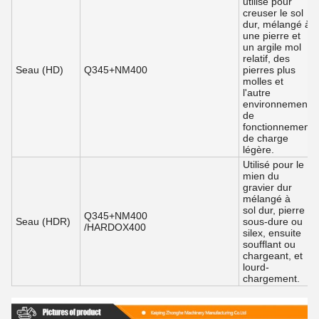
utilisé pour
creuser le sol
dur, mélangé à
une pierre et
un argile mol
relatif, des
Seau (HD)
Q345+NM400
pierres plus
molles et
l'autre
environnement
de
fonctionnement
de charge
légère.
Utilisé pour le
mien du
gravier dur
mélangé à
sol dur, pierre
Q345+NM400
Seau (HDR)
sous-dure ou
/HARDOX400
silex, ensuite
soufflant ou
chargeant, et
lourd-
chargement.