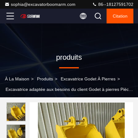
sophia@excavatorboomarm.com
86--18127591702
Citation
produits
À La Maison
>
Produits
>
Excavatrice Godet À Pierres
>
Excavatrice adaptée aux besoins du client Godet à pierres Pièce
jointes pour PC240 PC300 PC360