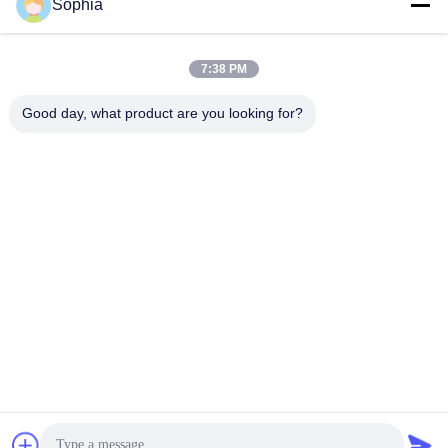
Sophia
1.
Notre usine faire la conception d'OEM et d'ODM
7:38 PM
2. Inspection matérielle stricte
3. Contrôle précis de dimension
4. contrôle de qualité 100%
Good day, what product are you looking for?
5. Rapidement dans la livraison et la garantie de délai d'exécution
6. Citation rapide
Nous avons une R&D et une équipe de créateurs techniques
capables. Tous les travailleurs techniques ont passé la formation
de système et ont d'excellentes qualifiPCions de soudure. Toutes
les parties de soudure du produit sont accomplies par le
positionneur qui peut tourner 360 degrés, commode et efficace.
La société a toujours conduit le développement durable en
innovant constamment dans la soudure de personnel et le
traitement de meulage de jet extérieur pour s'assurer que le
produit est intérieur et extérieur forts et beaux.