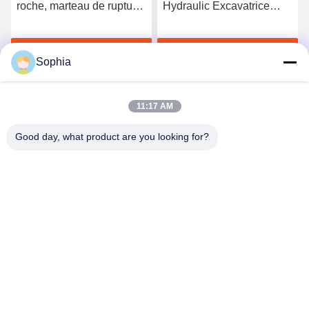
roche, marteau de rupture
Hydraulic Excavatrice
hydraulique pour ZX70
Brise-roche pour PC60
PC130
EX60 PC308
Obtenez le meilleur prix
Obtenez le meilleur prix
Sophia
11:17 AM
Good day, what product are you looking for?
Kaiping Zhonghe Machinery Manufacturing
Co., Ltd
sophia@excavatorboomarm.com
86--18127591702
Nouveau secteur de Cuishanhu, ville de Kaiping, ville de
Jiangmen, province du Guangdong, Chine