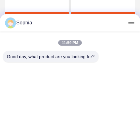
Hitachi KOMATSU Sany
client Grab, matériel de
Log Grapple Q355B
Obtenez le meilleur prix
Obtenez le meilleur prix
d'excavatrice
Sophia
11:59 PM
Good day, what product are you looking for?
Kaiping Zhonghe Machinery Manufacturing
Co., Ltd
sophia@excavatorboomarm.com
86--18127591702
Nouveau secteur de Cuishanhu, ville de Kaiping, ville de
Jiangmen, province du Guangdong, Chine