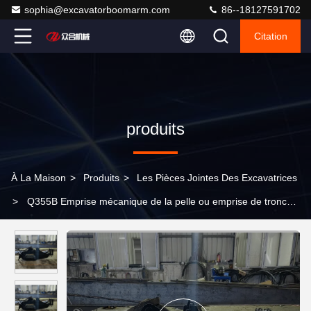
sophia@excavatorboomarm.com
86--18127591702
Citation
produits
À La Maison
>
Produits
>
Les Pièces Jointes Des Excavatrices
>
Q355B Emprise mécanique de la pelle ou emprise de tronc
de pelle Q355B/Q690D