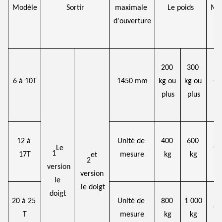
Modèle
Sortir
maximale 
Le poids
Mat
d'ouverture
200 
300 
6 à 10T
1450 mm
kg ou 
kg ou 
Q
plus
plus
12 à 
Unité de 
400 
600 
Q
Le
1
17T
mesure
kg
kg
et
2
version
version
le 
le doigt
doigt
20 à 25 
Unité de 
800 
1 000 
Q
T
mesure
kg
kg