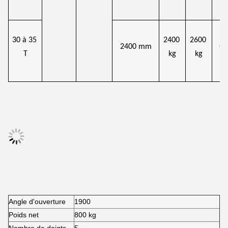
30 à 35 
2400 
2600 
2400 mm
Q
T
kg
kg
Angle d'ouverture
1900
Poids net
800 kg