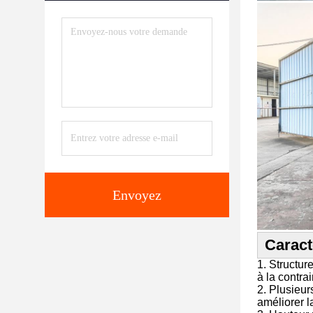
Envoyez
Caract
1. Structur
à la contra
2. Plusieur
améliorer la