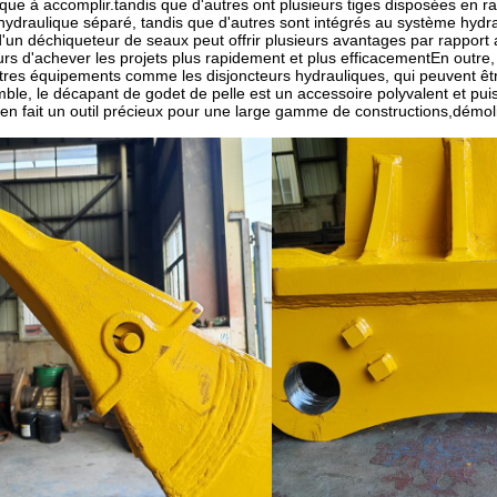
ique à accomplir.tandis que d'autres ont plusieurs tiges disposées en r
ydraulique séparé, tandis que d'autres sont intégrés au système hydrau
n d'un déchiqueteur de seaux peut offrir plusieurs avantages par rappo
rs d'achever les projets plus rapidement et plus efficacementEn outre, i
tres équipements comme les disjoncteurs hydrauliques, qui peuvent être
ble, le décapant de godet de pelle est un accessoire polyvalent et pui
i en fait un outil précieux pour une large gamme de constructions,démolit