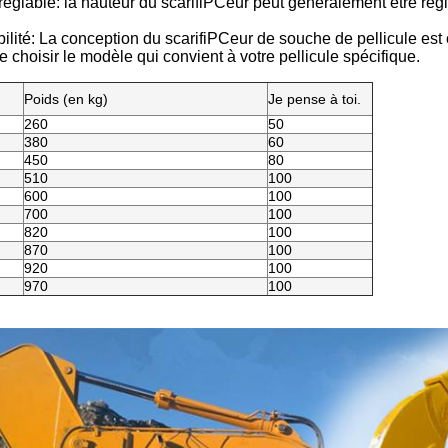
réglable: la hauteur du scarifiPCeur peut généralement être réglé
ilité: La conception du scarifiPCeur de souche de pellicule est 
e choisir le modèle qui convient à votre pellicule spécifique.
Poids (en kg)
Je pense à toi.
260
50
380
60
450
80
510
100
600
100
700
100
820
100
870
100
920
100
970
100