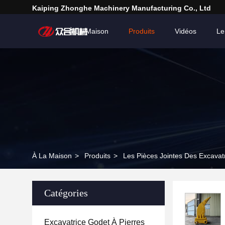
Kaiping Zhonghe Machinery Manufacturing Co., Ltd
À La Maison
Produits
Vidéos
Le
À La Maison
>
Produits
>
Les Pièces Jointes Des Excavat
Catégories
Excavatrice Godet À Pierres