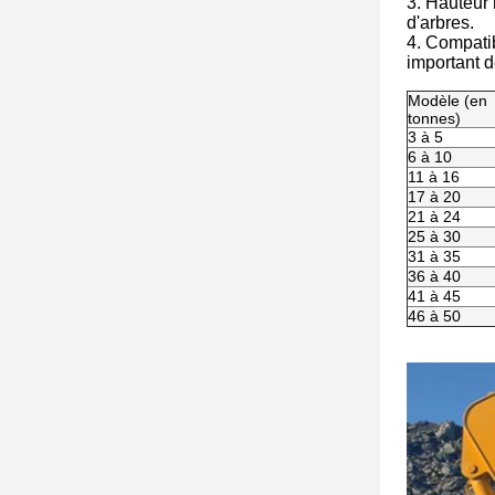
3. Hauteur 
d'arbres.
4. Compatib
important d
Modèle (en
tonnes)
3 à 5
6 à 10
11 à 16
17 à 20
21 à 24
25 à 30
31 à 35
36 à 40
41 à 45
46 à 50