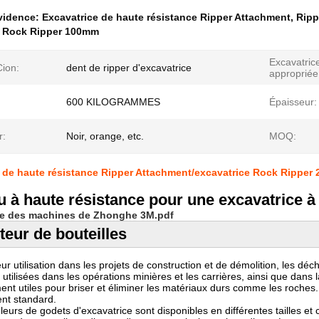
évidence:
Excavatrice de haute résistance Ripper Attachment
,
Ripp
e Rock Ripper 100mm
Excavatric
Cion:
dent de ripper d'excavatrice
appropriée
600 KILOGRAMMES
Épaisseur:
r:
Noir, orange, etc.
MOQ:
 de haute résistance Ripper Attachment/excavatrice Rock Ripper
u à haute résistance pour une excavatrice à
e des machines de Zhonghe 3M.pdf
teur de bouteilles
eur utilisation dans les projets de construction et de démolition, les 
ilisées dans les opérations minières et les carrières, ainsi que dans la
ment utiles pour briser et éliminer les matériaux durs comme les roches.
nt standard.
urs de godets d'excavatrice sont disponibles en différentes tailles et con