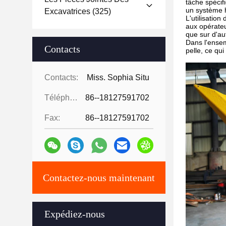
tâche spécif
un système h
Excavatrices
(325)
L'utilisatio
aux opérateu
que sur d'au
Dans l'ensem
Contacts
pelle, ce qu
Contacts:
Miss. Sophia Situ
Téléphone:
86--18127591702
Fax:
86--18127591702
Contactez-nous maintenant
Expédiez-nous