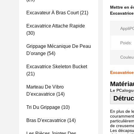
Mettre en 
Excavateur À Bras Court
(21)
Excavatric
Excavatrice Attache Rapide
AppliP
(30)
Poids:
Grippage Mécanique De Peau
D'orange
(54)
Couleu
Excavatrice Skeleton Bucket
Excavatrice
(21)
Matéria
Marteau De Vibro
Le PCalogu
D'excavatrice
(14)
Détruc
Tri Du Grippage
(10)
En plus de l
couramment ut
Bras D'excavatrice
(14)
particulière
de creuseme
Les décapsule
Les Pièces Jointes Des