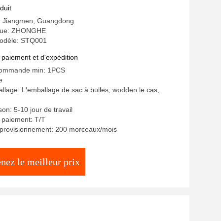
duit
ne: Jiangmen, Guangdong
que: ZHONGHE
odèle: STQ001
 paiement et d'expédition
commande min: 1PCS
e
allage: L'emballage de sac à bulles, wodden le cas,
ison: 5-10 jour de travail
 paiement: T/T
pprovisionnement: 200 morceaux/mois
nez le meilleur prix