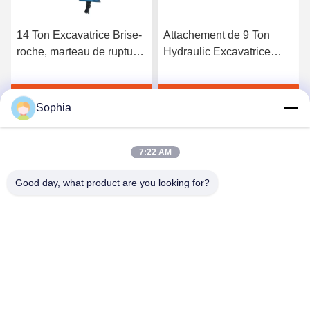
14 Ton Excavatrice Brise-
Attachement de 9 Ton
roche, marteau de rupture
Hydraulic Excavatrice
hydraulique pour ZX70
Brise-roche pour PC60
PC130
EX60 PC308
Obtenez le meilleur prix
Obtenez le meilleur prix
Sophia
7:22 AM
Good day, what product are you looking for?
Kaiping Zhonghe Machinery Manufacturing
Co., Ltd
sophia@excavatorboomarm.com
86--18127591702
Nouveau secteur de Cuishanhu, ville de Kaiping, ville de