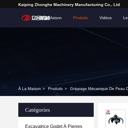
Kaiping Zhonghe Machinery Manufacturing Co., Ltd
À La Maison
Produits
Vidéos
Le
À La Maison
>
Produits
>
Grippage Mécanique De Peau 
Catégories
Excavatrice Godet À Pierres