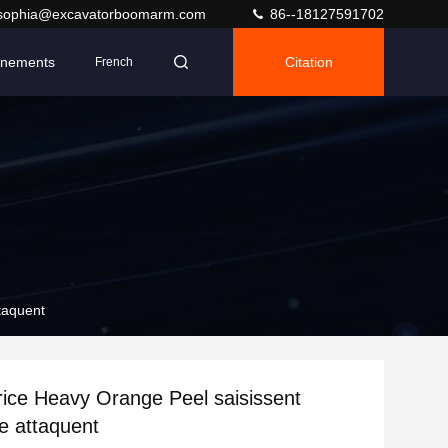
sophia@excavatorboomarm.com
86--18127591702
nements
Citation
French
taquent
rice Heavy Orange Peel saisissent
e attaquent