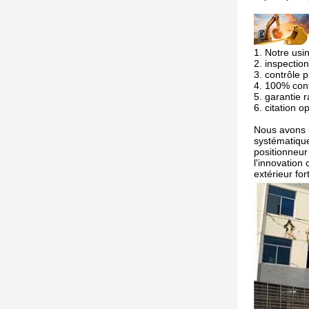
1. Notre usi
2. inspection
3. contrôle p
4. 100% cont
5. garantie r
6. citation 
Nous avons u
systématique
positionneur
l'innovation
extérieur for