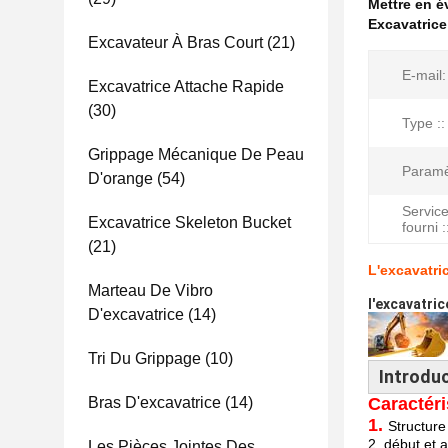
Mettre en 
Excavatrice
Excavateur À Bras Court
(21)
E-mail:
Excavatrice Attache Rapide
(30)
Type ::
Grippage Mécanique De Peau
Paramè
D'orange
(54)
Servic
Excavatrice Skeleton Bucket
fourni :
(21)
L'excavatri
Marteau De Vibro
l'excavatri
D'excavatrice
(14)
Tri Du Grippage
(10)
Introduc
Bras D'excavatrice
(14)
Caractéri
1.
Structure
2. début et 
Les Pièces Jointes Des