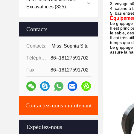
3. voyage sûr
Excavatrices
(325)
4. cabine à f
5. bas entre
Équipemen
Le grippage 
Contacts
Il est princ
le sable, des
Il est très 
temps que de
Contacts:
Miss. Sophia Situ
Le grippage 
assure la h
Téléphone:
86--18127591702
Fax:
86--18127591702
Contactez-nous maintenant
Expédiez-nous