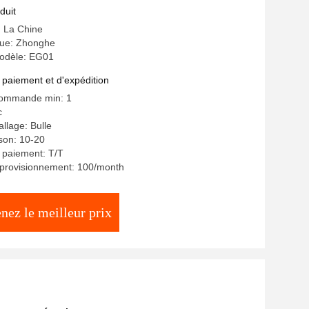
duit
: La Chine
ue: Zhonghe
odèle: EG01
 paiement et d'expédition
commande min: 1
c
llage: Bulle
ison: 10-20
 paiement: T/T
pprovisionnement: 100/month
nez le meilleur prix