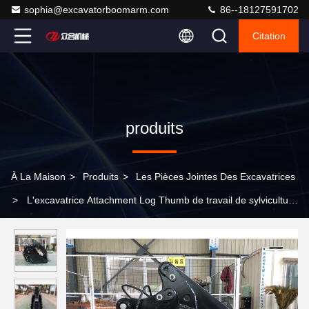
sophia@excavatorboomarm.com
86--18127591702
Citation
produits
À La Maison
>
Produits
>
Les Pièces Jointes Des Excavatrices
>
L'excavatrice Attachment Log Thumb de travail de sylviculture
attaquent le seau de pouce de seau