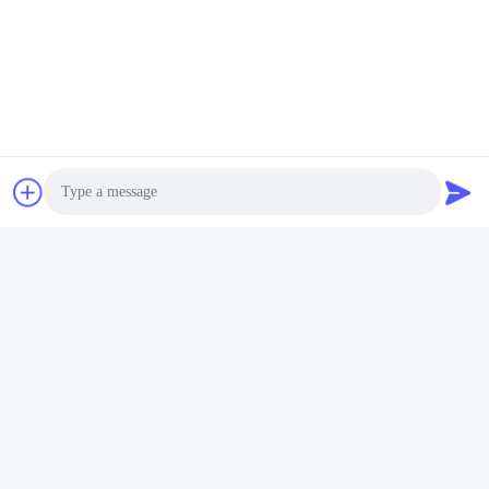
Photo
Video Call
Audio Call