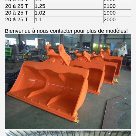
20 à 25 T
1.25
2100
20 à 25 T
1.02
1900
20 à 25 T
1.1
2000
Bienvenue à nous contacter pour plus de modèles!