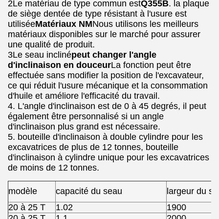
2Le matériau de type commun est
Q355B
. la plaque
de siège dentée de type résistant à l'usure est
utilisée
Matériaux NM
Nous utilisons les meilleurs
matériaux disponibles sur le marché pour assurer
une qualité de produit.
3Le seau incliné
peut changer l'angle
d'inclinaison en douceur
La fonction peut être
effectuée sans modifier la position de l'excavateur,
ce qui réduit l'usure mécanique et la consommation
d'huile et améliore l'efficacité du travail.
4. L'angle d'inclinaison est de 0 à 45 degrés, il peut
également être personnalisé si un angle
d'inclinaison plus grand est nécessaire.
5. bouteille d'inclinaison à double cylindre pour les
excavatrices de plus de 12 tonnes, bouteille
d'inclinaison à cylindre unique pour les excavatrices
de moins de 12 tonnes.
modèle
capacité du seau
largeur du s
20 à 25 T
1.02
1900
20 à 25 T
1.1
2000