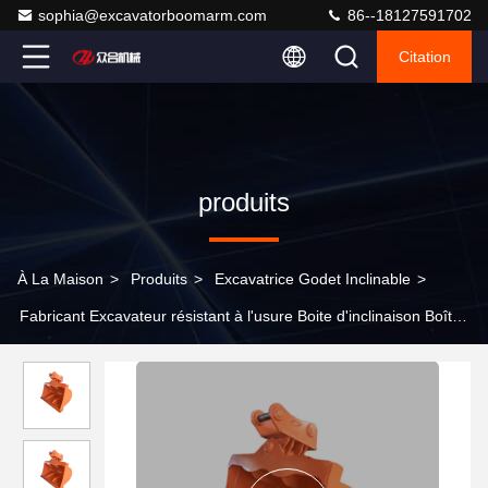
sophia@excavatorboomarm.com
86--18127591702
Citation
produits
À La Maison
>
Produits
>
Excavatrice Godet Inclinable
>
Fabricant Excavateur résistant à l'usure Boite d'inclinaison Boîte
d'inclinaison pour Sanny Hitachi Komatsu PC Etc.