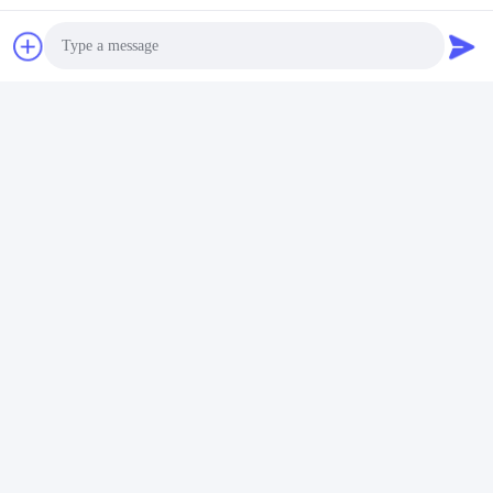
Photo
Video Call
1Une équipe professionnelle avec une expérience
Audio Call
enrichissante.
2Plus de 14000m2 d'atelier de normalisation de la
structure en acier avec un grand nombre
d'équipements de traitement de haute précision
ainsi qu'une équipe forte et solide.
3Notre technologie est standardisée et nos produits
suivent scrupuleusement les normes de certifiPCion
CE.
Livraison