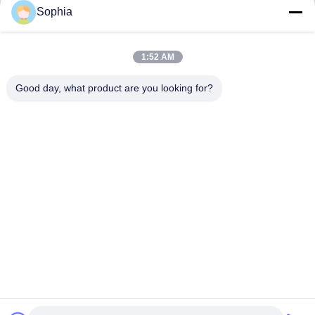
Obtenez le meilleur prix
Obtenez le meilleur prix
l'excavatrice PC320
Sophia
1:52 AM
Good day, what product are you looking for?
Kaiping Zhonghe Machinery Manufacturing
Co., Ltd
sophia@excavatorboomarm.com
86--18127591702
Nouveau secteur de Cuishanhu, ville de Kaiping, ville de
Jiangmen, province du Guangdong, Chine
Bonne qualité de la Chine Excavatrice Godet à pierres
Fournisseur. © de Copyright 2023-2026