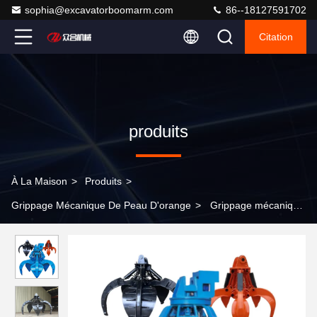
sophia@excavatorboomarm.com
86--18127591702
Citation
produits
À La Maison
>
Produits
>
Grippage Mécanique De Peau D'orange
>
Grippage mécanique
de peau d'orange de Q355B, excavatrice électrique Stone
Grapple