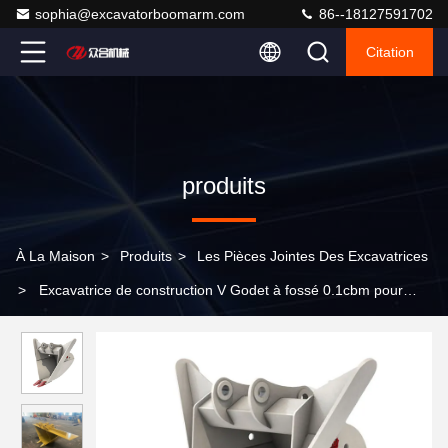
sophia@excavatorboomarm.com
86--18127591702
Citation
produits
À La Maison
>
Produits
>
Les Pièces Jointes Des Excavatrices
>
Excavatrice de construction V Godet à fossé 0.1cbm pour
KOBELCO HITACHI