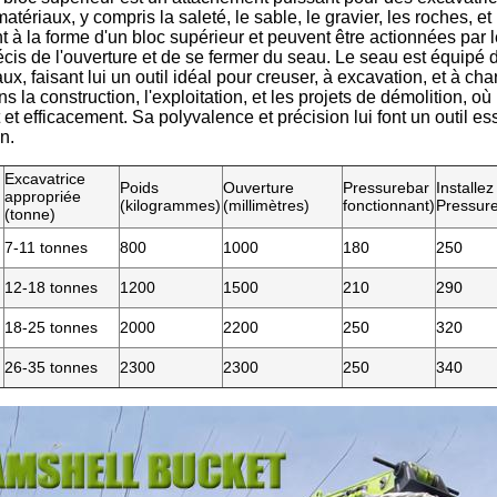
matériaux, y compris la saleté, le sable, le gravier, les roches, 
 à la forme d'un bloc supérieur et peuvent être actionnées par 
écis de l'ouverture et de se fermer du seau. Le seau est équipé d
ux, faisant lui un outil idéal pour creuser, à excavation, et à 
s la construction, l'exploitation, et les projets de démolition, 
et efficacement. Sa polyvalence et précision lui font un outil ess
n.
Excavatrice
Poids
Ouverture
Pressurebar
Installez
appropriée
(kilogrammes)
(millimètres)
fonctionnant)
Pressur
(tonne)
7-11 tonnes
800
1000
180
250
12-18 tonnes
1200
1500
210
290
18-25 tonnes
2000
2200
250
320
26-35 tonnes
2300
2300
250
340