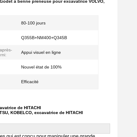
Godet à benne preneuse pour excavatrice VOLVO
,
80-100 jours
Q355B+NM400+Q345B
 après-
Appui visuel en ligne
rni:
Nouvel état de 100%
Efficacité
avatrice de HITACHI
ATSU, KOBELCO, excavatrice de HITACHI
ces qui est conçu pour manipuler une grande