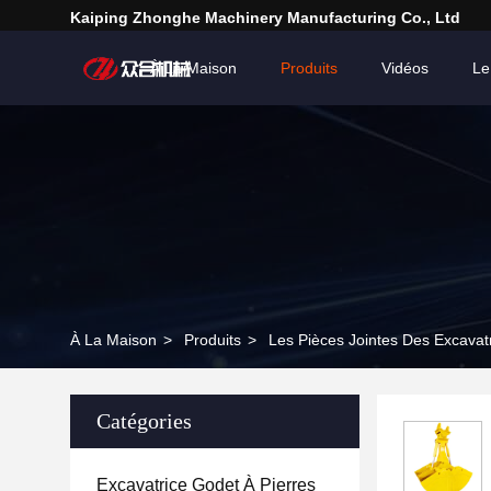
Kaiping Zhonghe Machinery Manufacturing Co., Ltd
À La Maison
Produits
Vidéos
Le
À La Maison
>
Produits
>
Les Pièces Jointes Des Excavat
Catégories
Excavatrice Godet À Pierres