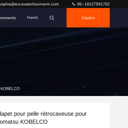
sophia@excavatorboomarm.com
86--18127591702
nements
Citation
French
su KOBELCO
lapet pour pelle rétrocaveuse pour
omatsu KOBELCO