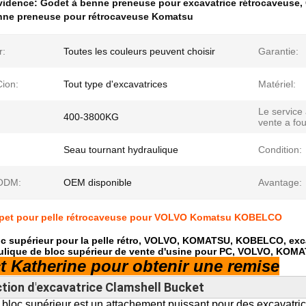
évidence:
Godet à benne preneuse pour excavatrice rétrocaveuse
,
nne preneuse pour rétrocaveuse Komatsu
r:
Toutes les couleurs peuvent choisir
Garantie:
Cion:
Tout type d'excavatrices
Matériel:
Le service
400-3800KG
vente a fou
Seau tournant hydraulique
Condition:
ODM:
OEM disponible
Avantage:
apet pour pelle rétrocaveuse pour VOLVO Komatsu KOBELCO
oc supérieur pour la pelle rétro, VOLVO, KOMATSU, KOBELCO, exc
ulique de bloc supérieur de vente d'usine pour PC, VOLVO, KOM
t Katherine pour obtenir une remise
tion d'
excavatrice Clamshell Bucket
 bloc supérieur est un attachement puissant pour des excavatri