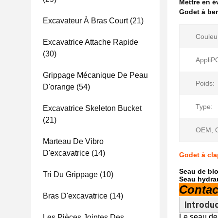
Mettre en 
Godet à be
Excavateur À Bras Court
(21)
Couleu
Excavatrice Attache Rapide
(30)
AppliP
Grippage Mécanique De Peau
Poids:
D'orange
(54)
Type:
Excavatrice Skeleton Bucket
(21)
OEM, 
Marteau De Vibro
D'excavatrice
(14)
Godet à cl
Seau de bl
Tri Du Grippage
(10)
Seau hydra
Contac
Bras D'excavatrice
(14)
Introduc
Le seau de
Les Pièces Jointes Des