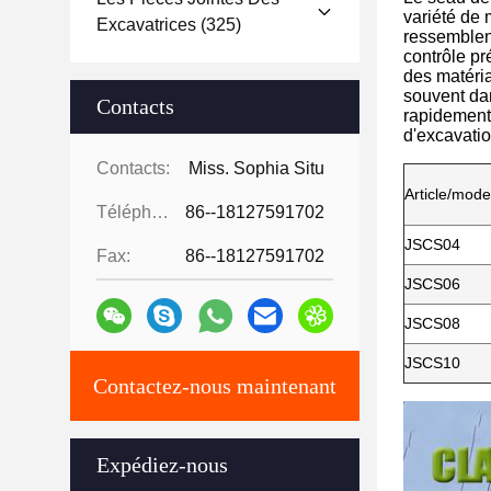
variété de 
Excavatrices
(325)
ressemblent
contrôle pr
des matéria
souvent dan
Contacts
rapidement 
d'excavatio
Contacts:
Miss. Sophia Situ
Article/mode
Téléphone:
86--18127591702
JSCS04
Fax:
86--18127591702
JSCS06
JSCS08
JSCS10
Contactez-nous maintenant
Expédiez-nous