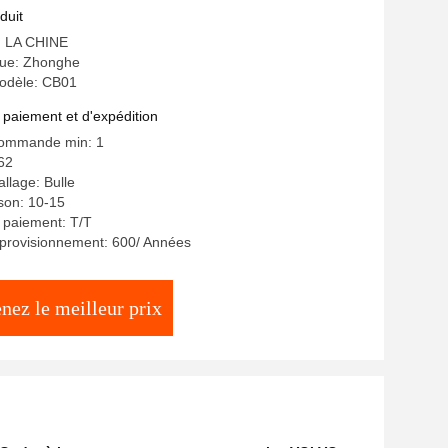
duit
e: LA CHINE
ue: Zhonghe
odèle: CB01
 paiement et d'expédition
commande min: 1
62
llage: Bulle
ison: 10-15
 paiement: T/T
pprovisionnement: 600/ Années
nez le meilleur prix