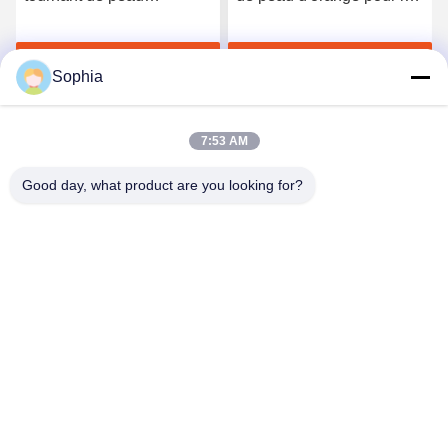
d'orange, grippage
camion Crane Material
hydraulique de chute pour
Handling d'excavatrices
Obtenez le meilleur prix
Obtenez le meilleur prix
l'excavatrice PC320
Sophia
7:53 AM
Good day, what product are you looking for?
Kaiping Zhonghe Machinery Manufacturing
Co., Ltd
sophia@excavatorboomarm.com
86--18127591702
Nouveau secteur de Cuishanhu, ville de Kaiping, ville de
Jiangmen, province du Guangdong, Chine