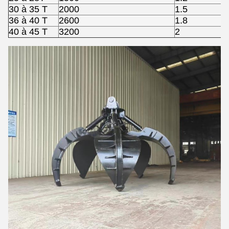
30 à 35 T
2000
1.5
36 à 40 T
2600
1.8
40 à 45 T
3200
2