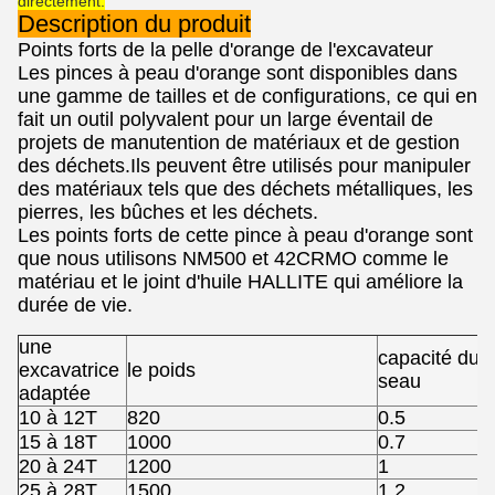
directement.
Description du produit
Points forts de la pelle d'orange de l'excavateur
Les pinces à peau d'orange sont disponibles dans
une gamme de tailles et de configurations, ce qui en
fait un outil polyvalent pour un large éventail de
projets de manutention de matériaux et de gestion
des déchets.Ils peuvent être utilisés pour manipuler
des matériaux tels que des déchets métalliques, les
pierres, les bûches et les déchets.
Les points forts de cette pince à peau d'orange sont
que nous utilisons NM500 et 42CRMO comme le
matériau et le joint d'huile HALLITE qui améliore la
durée de vie.
une
capacité du
excavatrice
le poids
n
seau
adaptée
10 à 12T
820
0.5
15 à 18T
1000
0.7
20 à 24T
1200
1
25 à 28T
1500
1.2