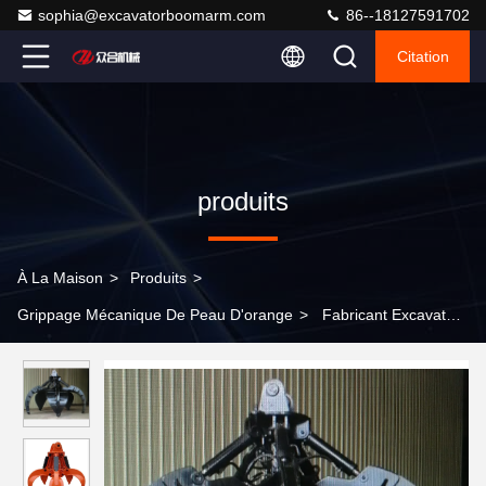
sophia@excavatorboomarm.com
86--18127591702
Citation
produits
À La Maison
>
Produits
>
Grippage Mécanique De Peau D'orange
>
Fabricant Excavateur
mécanique à peau d'orange à haut rendement