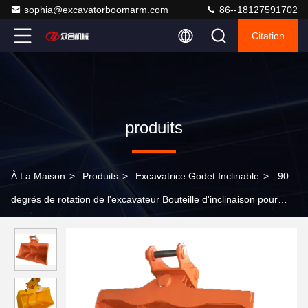
sophia@excavatorboomarm.com
86--18127591702
Citation
produits
À La Maison
>
Produits
>
Excavatrice Godet Inclinable
>
90
degrés de rotation de l'excavateur Bouteille d'inclinaison pour
mini 5 tonnes de l'excavateur bras de rampe personnaliser
PC330 PC320